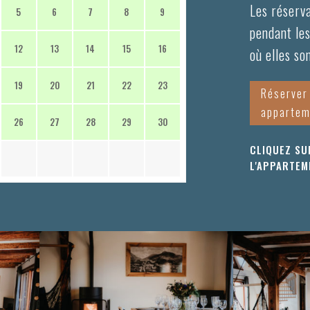
Les réserva
5
6
7
8
9
pendant les
12
13
14
15
16
où elles so
19
20
21
22
23
Réserver
appartem
26
27
28
29
30
CLIQUEZ SU
L'APPARTEM