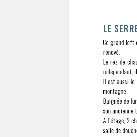
LE SERR
Ce grand loft 
rénové.
Le rez-de-cha
indépendant, 
Il est aussi l
montagne.
Baignée de lum
son ancienne t
A l’étage, 2 
salle de douch