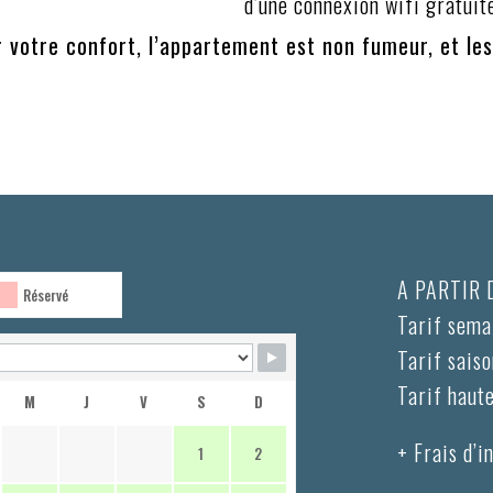
d’une connexion wifi gratuit
 votre confort, l’appartement est non fumeur, et le
A PARTIR D
Réservé
Tarif sema
Tarif sais
Tarif haut
M
J
V
S
D
+ Frais d’i
1
2